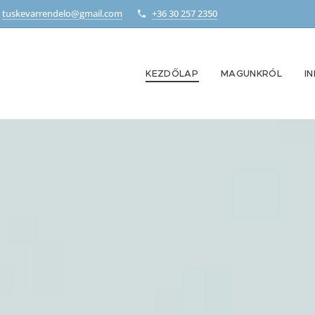
tuskevarrendelo@gmail.com
+36 30 257 2350
KEZDŐLAP
MAGUNKRÓL
I