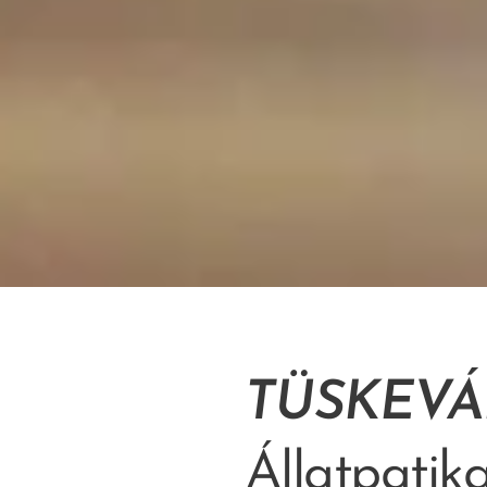
TÜSKEVÁ
Állatpatik