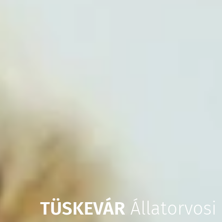
TÜSKEVÁR
Állatorvosi