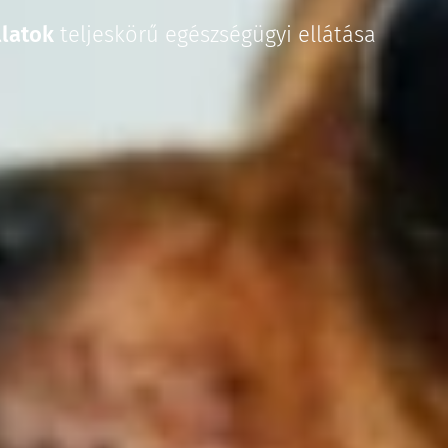
llatok
teljeskörű egészségügyi ellátása