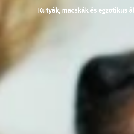
Kutyák, macskák és egzotikus á