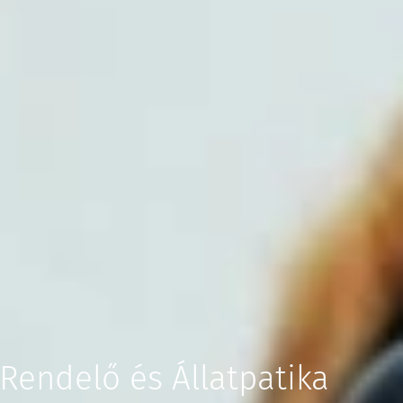
 Rendelő és Állatpatika