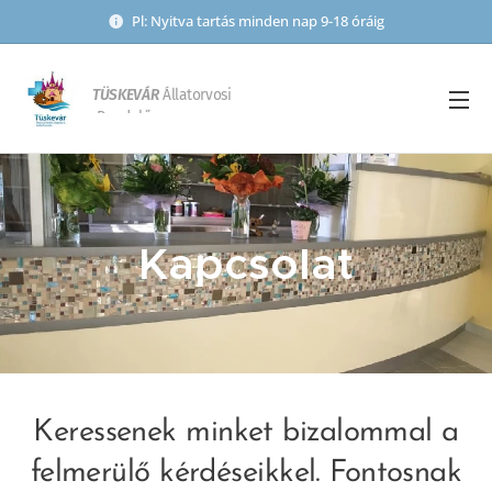
Pl: Nyitva tartás minden nap 9-18 óráig
TÜSKEVÁR
Állatorvosi
Rendelő
Kapcsolat
Keressenek minket bizalommal a
felmerülő kérdéseikkel. Fontosnak