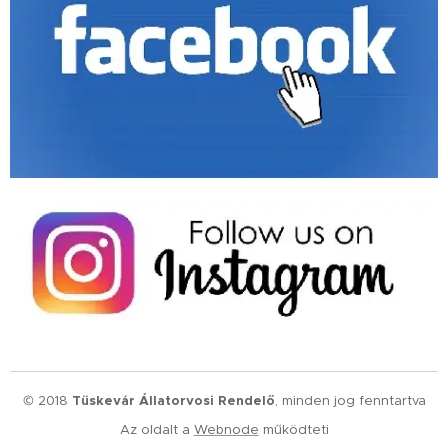
© 2018
Tüskevár Állatorvosi Rendelő
, minden jog fenntartva
Az oldalt a
Webnode
működteti