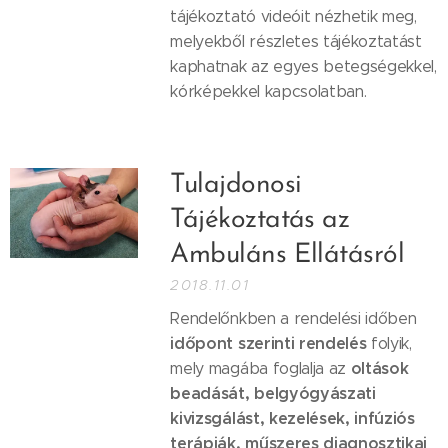
tájékoztató videóit nézhetik meg,
melyekből részletes tájékoztatást
kaphatnak az egyes betegségekkel,
kórképekkel kapcsolatban.
Tulajdonosi
Tájékoztatás az
Ambuláns Ellátásról
2018.11.01
Rendelőnkben a rendelési időben
időpont szerinti rendelés
folyik,
oltások
mely magába foglalja az
beadását, belgyógyászati
kivizsgálást, kezelések, infúziós
terápiák, műszeres diagnosztikai