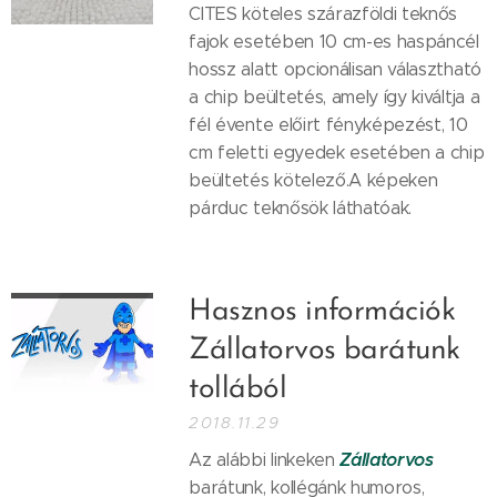
CITES köteles szárazföldi teknős
fajok esetében 10 cm-es haspáncél
hossz alatt opcionálisan választható
a chip beültetés, amely így kiváltja a
fél évente előirt fényképezést, 10
cm feletti egyedek esetében a chip
beültetés kötelező.A képeken
párduc teknősök láthatóak.
Hasznos információk
Zállatorvos barátunk
tollából
2018.11.29
Zállatorvos
Az alábbi linkeken
barátunk, kollégánk humoros,